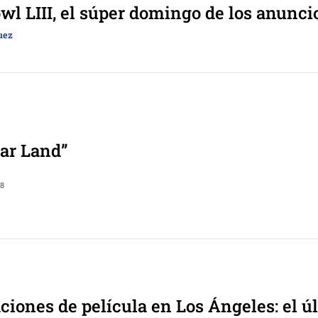
wl LIII, el súper domingo de los anunci
uez
ar Land”
18
ciones de película en Los Ángeles: el ú