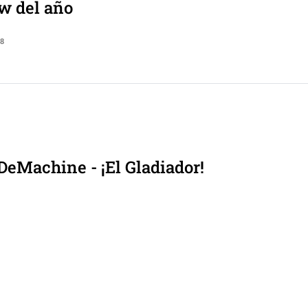
w del año
18
eMachine - ¡El Gladiador!