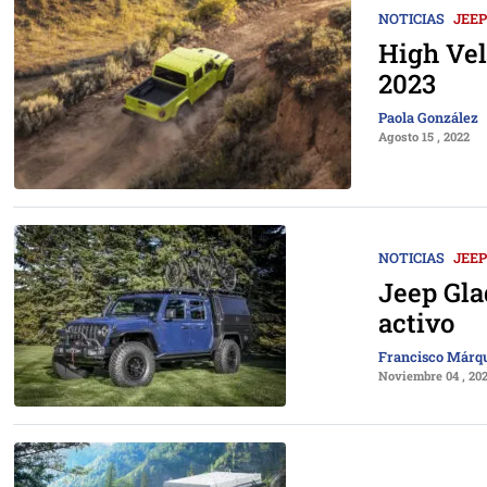
NOTICIAS
JEEP
High Vel
2023
Paola González
Agosto 15 , 2022
NOTICIAS
JEEP
Jeep Gla
activo
Francisco Márq
Noviembre 04 , 20