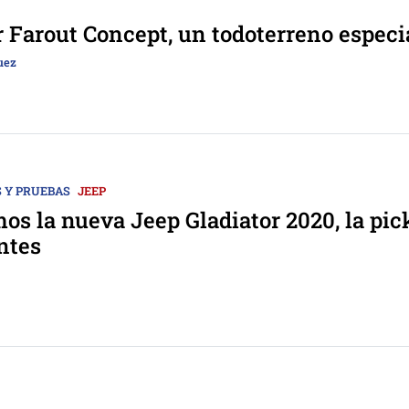
r Farout Concept, un todoterreno especi
uez
 Y PRUEBAS
JEEP
s la nueva Jeep Gladiator 2020, la pic
entes