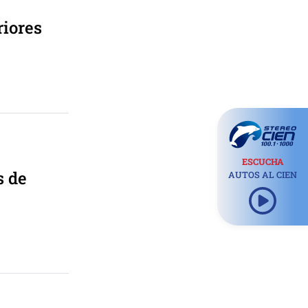
riores
ESCUCHA
s de
AUTOS AL CIEN