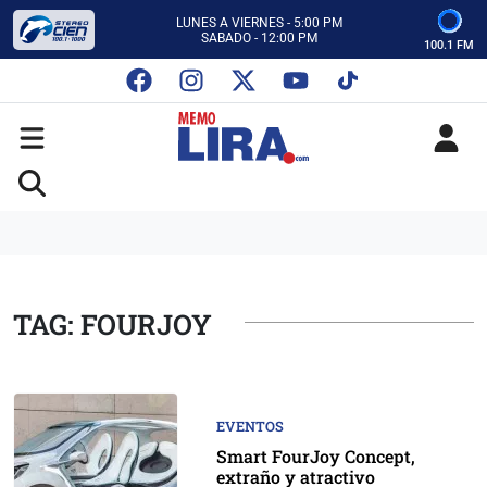
CON MEMO LIRA Y SU EQUIPO
LUNES A VIERNES - 5:00 PM
SABADO - 12:00 PM
100.1 FM
ESCUCHA AUTOS AL CIEN
CON MEMO LIRA Y SU EQUIPO
LUNES A VIERNES - 5:00 PM
SABADO - 12:00 PM
TAG: FOURJOY
EVENTOS
Smart FourJoy Concept,
extraño y atractivo