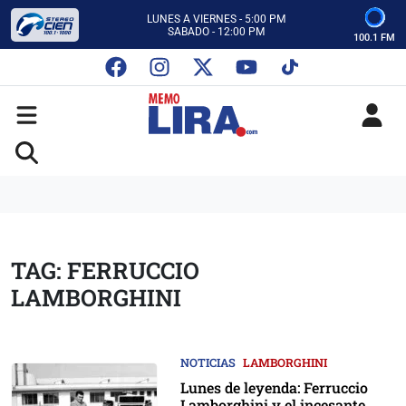
CON MEMO LIRA Y SU EQUIPO
LUNES A VIERNES - 5:00 PM
SABADO - 12:00 PM
100.1 FM
ESCUCHA AUTOS AL CIEN
CON MEMO LIRA Y SU EQUIPO
LUNES A VIERNES - 5:00 PM
SABADO - 12:00 PM
TAG: FERRUCCIO
LAMBORGHINI
NOTICIAS
LAMBORGHINI
Lunes de leyenda: Ferruccio
Lamborghini y el incesante