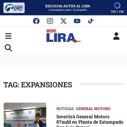
CON MEMO LIRA Y SU EQUIPO
LUNES A VIERNES - 5:00 PM
SABADO - 12:00 PM
100.1 FM
ESCUCHA AUTOS AL CIEN
CON MEMO LIRA Y SU EQUIPO
LUNES A VIERNES - 5:00 PM
SABADO - 12:00 PM
TAG: EXPANSIONES
NOTICIAS
GENERAL MOTORS
Invertirá General Motors
87mdd en Planta de Estampado