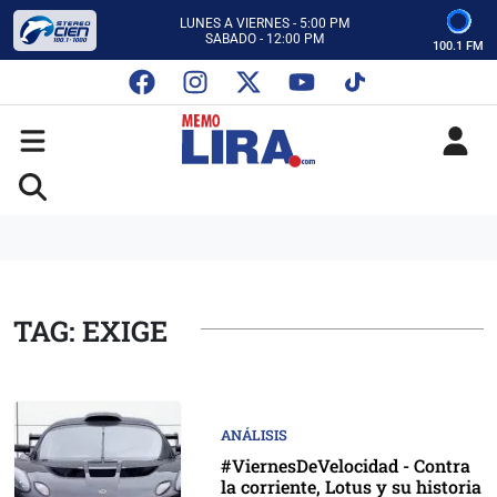
CON MEMO LIRA Y SU EQUIPO
LUNES A VIERNES - 5:00 PM
SABADO - 12:00 PM
100.1 FM
ESCUCHA AUTOS AL CIEN
CON MEMO LIRA Y SU EQUIPO
LUNES A VIERNES - 5:00 PM
SABADO - 12:00 PM
TAG: EXIGE
ANÁLISIS
#ViernesDeVelocidad - Contra
la corriente, Lotus y su historia