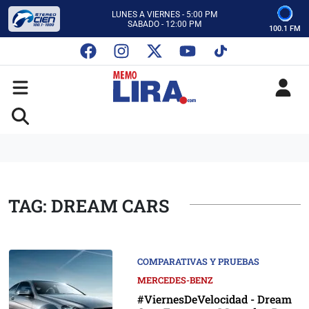
CON MEMO LIRA Y SU EQUIPO
LUNES A VIERNES - 5:00 PM
SABADO - 12:00 PM
100.1 FM
ESCUCHA AUTOS AL CIEN
CON MEMO LIRA Y SU EQUIPO
LUNES A VIERNES - 5:00 PM
SABADO - 12:00 PM
TAG: DREAM CARS
COMPARATIVAS Y PRUEBAS
MERCEDES-BENZ
#ViernesDeVelocidad - Dream