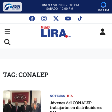
CON MEMO LIRA Y SU EQUIPO
LUNES A VIERNES - 5:00 PM
SABADO - 12:00 PM
100.1 FM
ESCUCHA AUTOS AL CIEN
CON MEMO LIRA Y SU EQUIPO
LUNES A VIERNES - 5:00 PM
SABADO - 12:00 PM
TAG: CONALEP
NOTICIAS
KIA
Jóvenes del CONALEP
trabajarán en distribuidores