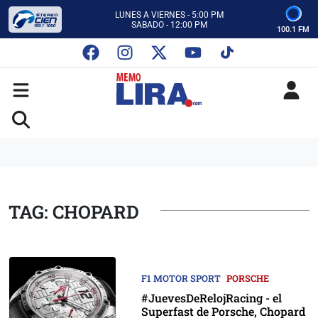
CON MEMO LIRA Y SU EQUIPO
LUNES A VIERNES - 5:00 PM
SABADO - 12:00 PM
100.1 FM
ESCUCHA AUTOS AL CIEN
CON MEMO LIRA Y SU EQUIPO
LUNES A VIERNES - 5:00 PM
SABADO - 12:00 PM
TAG: CHOPARD
F1 MOTOR SPORT
PORSCHE
#JuevesDeRelojRacing - el
Superfast de Porsche, Chopard