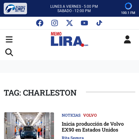
CON MEMO LIRA Y SU EQUIPO
LUNES A VIERNES - 5:00 PM
SABADO - 12:00 PM
100.1 FM
ESCUCHA AUTOS AL CIEN
CON MEMO LIRA Y SU EQUIPO
LUNES A VIERNES - 5:00 PM
SABADO - 12:00 PM
TAG: CHARLESTON
NOTICIAS
VOLVO
Inicia producción de Volvo
EX90 en Estados Unidos
Rita Segura