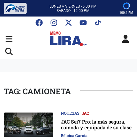
CON MEMO LIRA Y SU EQUIPO
LUNES A VIERNES - 5:00 PM
SABADO - 12:00 PM
100.1 FM
ESCUCHA AUTOS AL CIEN
CON MEMO LIRA Y SU EQUIPO
LUNES A VIERNES - 5:00 PM
SABADO - 12:00 PM
TAG: CAMIONETA
NOTICIAS
JAC
JAC Sei7 Pro: la más segura,
cómoda y equipada de su clase
Bélgica García