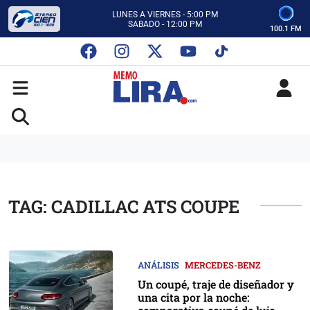
CON MEMO LIRA Y SU EQUIPO
LUNES A VIERNES - 5:00 PM
SABADO - 12:00 PM
100.1 FM
ESCUCHA AUTOS AL CIEN
CON MEMO LIRA Y SU EQUIPO
LUNES A VIERNES - 5:00 PM
SABADO - 12:00 PM
TAG: CADILLAC ATS COUPE
ANÁLISIS
MERCEDES-BENZ
Un coupé, traje de diseñador y
una cita por la noche: