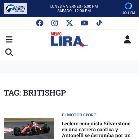
CON MEMO LIRA Y SU EQUIPO
LUNES A VIERNES - 5:00 PM
SABADO - 12:00 PM
100.1 FM
ESCUCHA AUTOS AL CIEN
CON MEMO LIRA Y SU EQUIPO
LUNES A VIERNES - 5:00 PM
SABADO - 12:00 PM
TAG: BRITISHGP
F1 MOTOR SPORT
Leclerc conquista Silverstone
en una carrera caótica y
Antonelli se derrumba por un