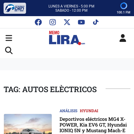
CON MEMO LIRA Y SU EQUIPO
LUNES A VIERNES - 5:00 PM
SABADO - 12:00 PM
100.1 FM
ESCUCHA AUTOS AL CIEN
CON MEMO LIRA Y SU EQUIPO
LUNES A VIERNES - 5:00 PM
SABADO - 12:00 PM
TAG: AUTOS ELÈCTRICOS
ANÁLISIS
HYUNDAI
Deportivos eléctricos MG4 X-
POWER, Kia EV6 GT, Hyundai
IONIQ 5N y Mustang Mach-E