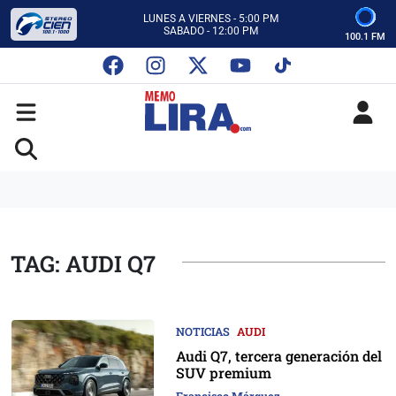
CON MEMO LIRA Y SU EQUIPO
LUNES A VIERNES - 5:00 PM
SABADO - 12:00 PM
100.1 FM
ESCUCHA AUTOS AL CIEN
CON MEMO LIRA Y SU EQUIPO
LUNES A VIERNES - 5:00 PM
SABADO - 12:00 PM
TAG: AUDI Q7
NOTICIAS
AUDI
Audi Q7, tercera generación del
SUV premium
Francisco Márquez