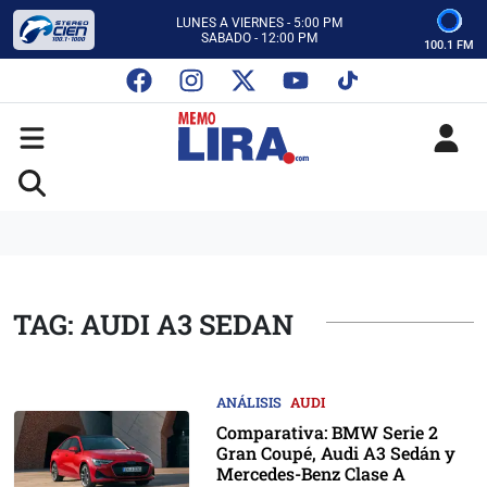
CON MEMO LIRA Y SU EQUIPO
LUNES A VIERNES - 5:00 PM
SABADO - 12:00 PM
100.1 FM
ESCUCHA AUTOS AL CIEN
CON MEMO LIRA Y SU EQUIPO
LUNES A VIERNES - 5:00 PM
SABADO - 12:00 PM
TAG: AUDI A3 SEDAN
ANÁLISIS
AUDI
Comparativa: BMW Serie 2
Gran Coupé, Audi A3 Sedán y
Mercedes-Benz Clase A