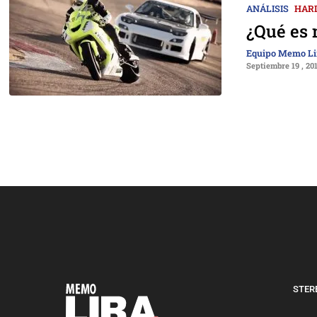
ANÁLISIS
HAR
¿Qué es 
Equipo Memo Li
Septiembre 19 , 20
STERE