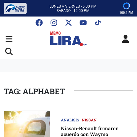
CON MEMO LIRA Y SU EQUIPO
LUNES A VIERNES - 5:00 PM
SABADO - 12:00 PM
100.1 FM
ESCUCHA AUTOS AL CIEN
CON MEMO LIRA Y SU EQUIPO
LUNES A VIERNES - 5:00 PM
SABADO - 12:00 PM
TAG: ALPHABET
ANÁLISIS
NISSAN
Nissan-Renault firmaron
acuerdo con Waymo