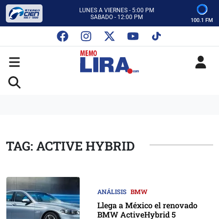
CON MEMO LIRA Y SU EQUIPO
LUNES A VIERNES - 5:00 PM
SABADO - 12:00 PM
100.1 FM
ESCUCHA AUTOS AL CIEN
CON MEMO LIRA Y SU EQUIPO
LUNES A VIERNES - 5:00 PM
SABADO - 12:00 PM
TAG: ACTIVE HYBRID
ANÁLISIS
BMW
Llega a México el renovado
BMW ActiveHybrid 5