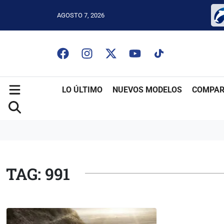
AGOSTO 7, 2026
LO ÚLTIMO
NUEVOS MODELOS
COMPAR
TAG: 991