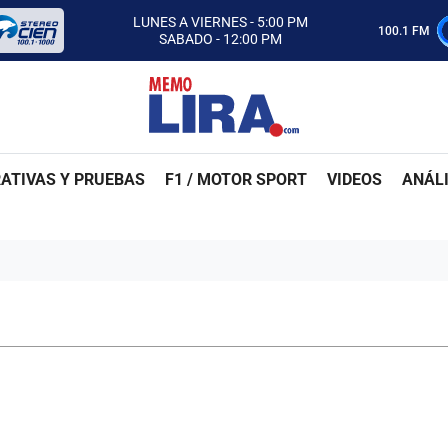
CON MEMO LIRA Y SU EQUIPO
LUNES A VIERNES - 5:00 PM
100.1 FM
SABADO - 12:00 PM
ESCUCHA AUTOS AL CIEN
CON MEMO LIRA Y SU EQUIPO
LUNES A VIERNES - 5:00 PM
SABADO - 12:00 PM
ATIVAS Y PRUEBAS
F1 / MOTOR SPORT
VIDEOS
ANÁLI