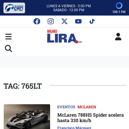
CON MEMO LIRA Y SU EQUIPO
LUNES A VIERNES - 5:00 PM
SABADO - 12:00 PM
100.1 FM
ESCUCHA AUTOS AL CIEN
CON MEMO LIRA Y SU EQUIPO
LUNES A VIERNES - 5:00 PM
SABADO - 12:00 PM
TAG: 765LT
EVENTOS
MCLAREN
McLaren 788HS Spider acelera
hasta 330 km/h
Francisco Márquez